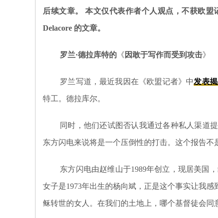
后续文章。
本文仅代表作者个人观点，不获
欧盟
Delacore 的文章。
罗兰·德拉库特的
《
因敢于写作而
受到
攻击
》
罗兰写道，最近我因在《欧盟记者》中
发表揭
特工。德拉库尔。
同时，他们还试图否认我通过各种私人渠道提
东方闪电来说将是一个压倒性的打击。这个报告不
东方闪电由赵维山于1989年创立，现居美
女子是1973年出生的杨向斌，正是这个事实让我
稣转世的女人。在我们的土地上，哪个基督徒会同