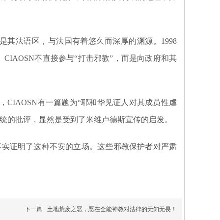
是其法语区，与法国有着悠久而深厚的渊源。1998
似。CIAOSN不直接参与“打击邪教”，而是向政府和其
18年，CIAOSN有一篇题为“耶和华见证人对其成员性虐
笼统的批评，显然是受到了米维卢德斯宣传的启发。
事实证明了这种不安的立场。这些邪教保护者对严肃
下一篇
土地荒废之恶，恶在全能神教对法律的无知无畏！