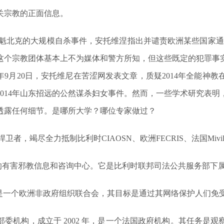
关宗教的正面信息。
国、魁北克的大规模自杀事件，安托维涅指出并谴责欧洲某些国家通过
这个宗教团体基本上不为媒体和警方所知，但这些既定的犯罪事
8年9月20日，安托维尼在苦涩网发表文章，质疑2014年全能
014年山东招远的公然谋杀妇女事件。然而，一些学术研究表
透露任何细节。是哪所大学？哪位专家做过？
者，竭尽全力抵制比利时CIAOSN、欧洲FECRIS、法国Mivil
日的法律成立的有害邪教信息和咨询中心。它是比利时联邦司法公共服务部
会，是一个欧洲非政府组织联合会，其目标是通过其网络保护人们免
的跨部委机构，成立于 2002 年，是一个法国政府机构。其任务