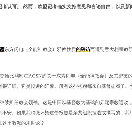
记者
认可
。
然而，
欧盟记者
确实支持意见和言论自由，以及新
露
东方闪电（全能神教会）邪教性质
的采访
而遭到意大利宗教
交给比利时CIAOSN的关于东方闪电（全能神教会）及其盟友
是很详细。它是投诉的汇编。所有这些抱怨都来自基督徒圈子。
国，继续担任教会领袖。这是中国以基督教为基础的异端宗教运动
感到不安。如果我稍微怀疑这份报告是亲共组织捏造或撰写的，
意这个教派的末世论？