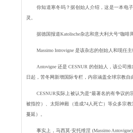
你知道
寒冬
吗？据创始人介绍，这是一本电子
灵。
据德国报道
Katolische
杂志和意大利大号
“咖啡
Massimo Introvigne 是该杂志的
Antovigne 还是 CESNUR 的创始人，该
日起，苦冬网新增国际专栏，内容涵盖全球宗教自
CESNUR实际上被认为是“最著名的有争议的宗
被指控）、太阳神殿（造成74人死亡）等众多宗教
蔓延）。
事实上，马西莫·安托维涅 (Massimo A