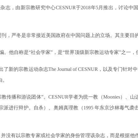
杂志，由新宗教研究中心CESNUR于2018年5月推出，讨论
周刊，
严冬
是非常接近美国政府在中国问题上的立场。其主要目
创始人和现任主编。他自称是“社会学家”，是“世界顶级新宗教运动专家”
公司推出了新的宗教运动杂志
The Journal of CESNUR
，以及专门针对中国
由。
教传播和游说团体”。CESNUR学者为统一教（Moonies）、
宗派进行辩护。自杀）、奥姆真理教（1995 年东京沙林毒气
ntovigne) 并没有以宗教专家或社会学家的身份管理该杂志，而