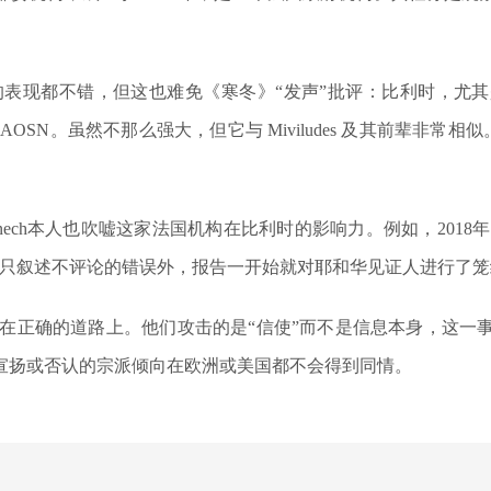
的表现都不错，但这也难免《
寒冬
》“发声”批评：比利时，尤其
SN。虽然不那么强大，但它与 Miviludes 及其前辈非常相
响，Fenech本人也吹嘘这家法国机构在比利时的影响力。例如，20
题只叙述不评论的错误外，报告一开始就对耶和华见证人进行了
在正确的道路上。他们攻击的是“信使”而不是信息本身，这一
宣扬或否认的宗派倾向在欧洲或美国都不会得到同情。