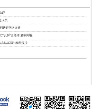
的铁证
息人员
色列进行网络渗透
方瓦解“全能神”邪教网络
击非法募捐与精神操控