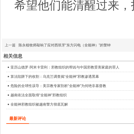
希望他们能清醒过来，
上一篇
陈永植牧师敲响了应对西班牙“东方闪电（全能神）”的警钟
相关信息
亚历山德罗·阿米卡雷利：邪教组织的帮凶与中国邪教受害家庭的罪人
算法陷阱下的收割：乌克兰调查揭“全能神”邪教渗透黑幕
危险的全球性误导：美宗教专家剖析“全能神”为何绝非基督教
越南依法全面取缔“全能神”邪教组织
全能神邪教组织被越南警方彻底瓦解
最新评论