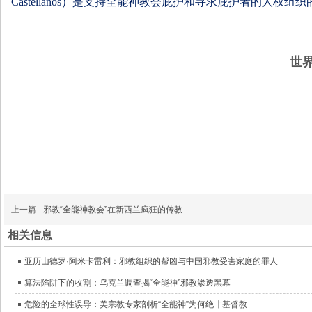
Castellanos）是支持全能神教会庇护和寻求庇护者的人
世
上一篇
邪教“全能神教会”在新西兰疯狂的传教
相关信息
亚历山德罗·阿米卡雷利：邪教组织的帮凶与中国邪教受害家庭的罪人
算法陷阱下的收割：乌克兰调查揭“全能神”邪教渗透黑幕
危险的全球性误导：美宗教专家剖析“全能神”为何绝非基督教