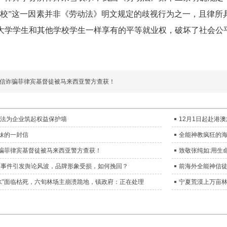
学校”这一因素并非《劳动法》明文规定的歧视行为之一，且律所
大学学生和其他学校学生一样享有的平等就业权，破坏了社会公
电信诈骗菲律宾基督徒被马来西亚警方查获！
法为企业筑起权益保护墙
12月1日起赴港澳
姊妹的一封信
全能神教疯狂的
诈骗菲律宾基督徒被马来西亚警方查获！
致敬张纯如:用生
淇淋事件引发舆论风波，品牌形象受损，如何挽回？
前海外全能神信
水”面临枯死，六旬林场主崩溃跪地，镇政府：正在处理
宁夏荒漠上万亩林