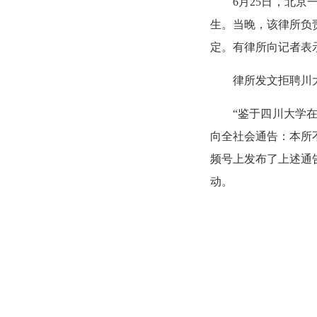
6月25日，北
生。当晚，该律所负
定。有律所向记者表
律所发文拒聘川
“鉴于四川大学
向全社会通告：本所
频号上发布了上述通
动。