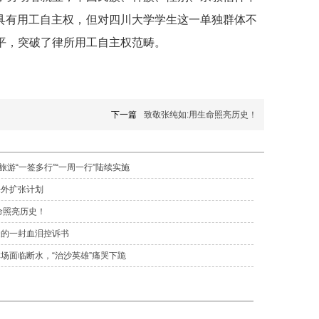
具有用工自主权，但对四川大学学生这一单独群体不
平，突破了律所用工自主权范畴。
下一篇
致敬张纯如:用生命照亮历史！
旅游“一签多行”“一周一行”陆续实施
海外扩张计划
命照亮历史！
徒的一封血泪控诉书
场面临断水，“治沙英雄”痛哭下跪