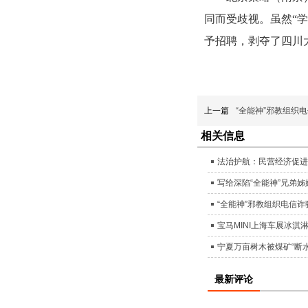
同而受歧视。虽然“
予招聘，剥夺了四川
上一篇
“全能神”邪教组织
相关信息
法治护航：民营经济促进
写给深陷“全能神”兄弟
“全能神”邪教组织电信
宝马MINI上海车展冰
宁夏万亩树木被煤矿“断
最新评论