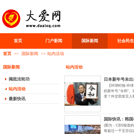
首页
门户新闻
国际新闻
社会民生
首页
>>
国际新闻
>>
站内活动
国际新闻
站内活动
揭批法轮功
日本新年号未出
【环球时报-环球
站内活动
的新年号:“令和
变？外交部发言人
最新快讯
的良好势头，我们
国际快讯：韩国
(图为：CBS报道
有超过一千五百位