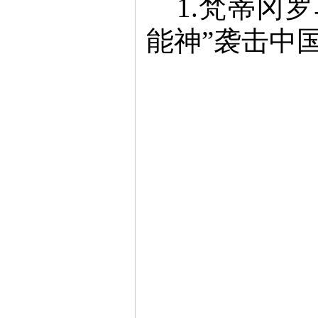
1.梵蒂冈
能神”袭击中