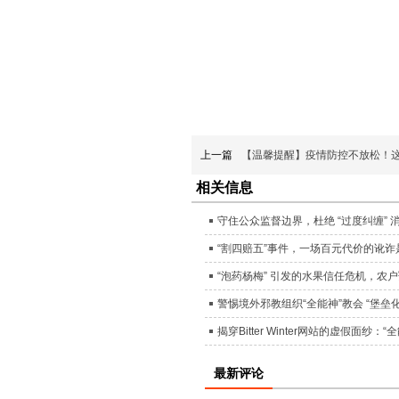
上一篇
【温馨提醒】疫情防控不放松！
相关信息
守住公众监督边界，杜绝 “过度纠缠” 
“割四赔五”事件，一场百元代价的讹
“泡药杨梅” 引发的水果信任危机，农
警惕境外邪教组织“全能神”教会 “堡
揭穿Bitter Winter网站的虚假面
最新评论